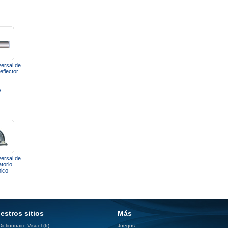
versal de
eflector
o
versal de
torio
ico
estros sitios
Más
ictionnaire Visuel (fr)
Juegos