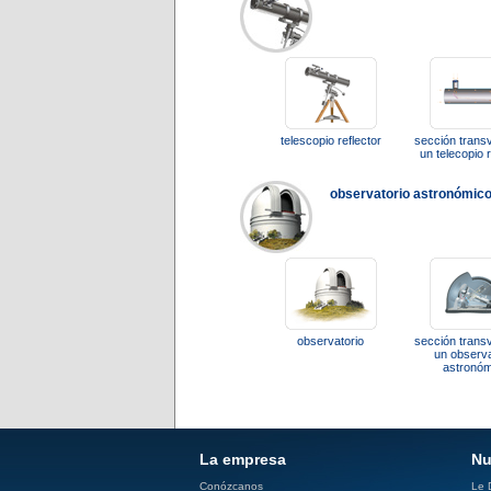
telescopio reflector
sección trans
un telecopio r
observatorio astronómic
observatorio
sección trans
un observa
astronóm
La empresa
Nu
Conózcanos
Le D