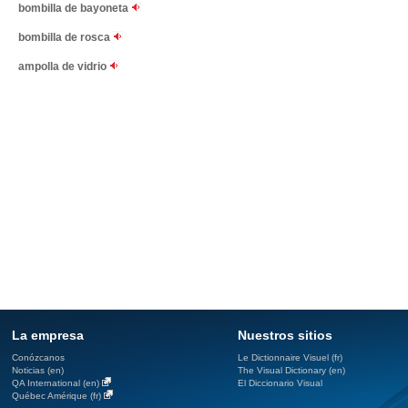
bombilla de bayoneta
bombilla de rosca
ampolla de vidrio
La empresa
Nuestros sitios
Conózcanos
Le Dictionnaire Visuel (fr)
Noticias (en)
The Visual Dictionary (en)
QA International (en)
El Diccionario Visual
Québec Amérique (fr)