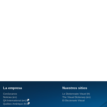
La empresa
Nuestros sitios
Conózcanos
Le Dictionnaire Visuel (fr)
Noticias (en)
The Visual Dictionary (en)
QA International (en)
El Diccionario Visual
Québec Amérique (fr)