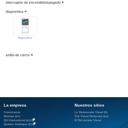
interruptor de encendido/apagado
diapositiva
diapositiva
anillo de cierre
La empresa
Nuestros sitios
Conózcanos
Le Dictionnaire Visuel (fr)
Noticias (en)
The Visual Dictionary (en)
QA International (en)
El Diccionario Visual
Québec Amérique (fr)