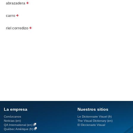
abrazadera
carro
riel corredizo
La empresa
Nuestros sitios
Conózcanos
Le Dictionnaire Visuel (fr)
Noticias (en)
The Visual Dictionary (en)
QA International (en)
El Diccionario Visual
Québec Amérique (fr)