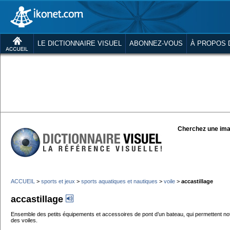
LE DICTIONNAIRE VISUEL
ABONNEZ-VOUS
À PROPOS 
Cherchez une ima
ACCUEIL
>
sports et jeux
>
sports aquatiques et nautiques
>
voile
>
accastillage
accastillage
Ensemble des petits équipements et accessoires de pont d’un bateau, qui permettent nota
des voiles.