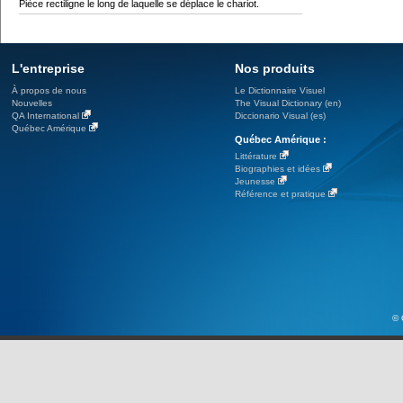
Pièce rectiligne le long de laquelle se déplace le chariot.
L'entreprise
Nos produits
À propos de nous
Le Dictionnaire Visuel
Nouvelles
The Visual Dictionary (en)
QA International
Diccionario Visual (es)
Québec Amérique
Québec Amérique :
Littérature
Biographies et idées
Jeunesse
Référence et pratique
© 