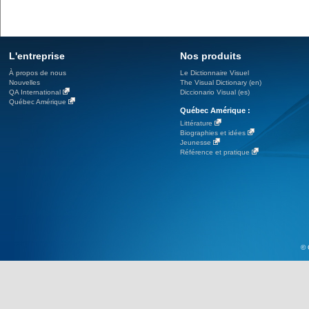
L'entreprise
Nos produits
À propos de nous
Le Dictionnaire Visuel
Nouvelles
The Visual Dictionary (en)
QA International
Diccionario Visual (es)
Québec Amérique
Québec Amérique :
Littérature
Biographies et idées
Jeunesse
Référence et pratique
© 