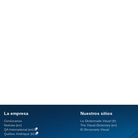
La empresa
Nuestros sitios
Conózcanos
Le Dictionnaire Visuel (fr)
Noticias (en)
The Visual Dictionary (en)
QA International (en)
El Diccionario Visual
Québec Amérique (fr)