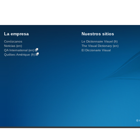
La empresa
Nuestros sitios
Conózcanos
Le Dictionnaire Visuel (fr)
Noticias (en)
The Visual Dictionary (en)
QA International (en)
El Diccionario Visual
Québec Amérique (fr)
© 