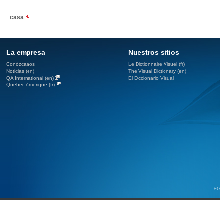
casa
La empresa
Nuestros sitios
Conózcanos
Le Dictionnaire Visuel (fr)
Noticias (en)
The Visual Dictionary (en)
QA International (en)
El Diccionario Visual
Québec Amérique (fr)
© 