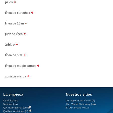
palos
línea de «touche»
línea de 15 m
juez de línea
árbitro
línea de 5 m
línea de medio campo
zona de marca
La empresa
Nuestros sitios
Conózcanos
Le Dictionnaire Visuel (fr)
Noticias (en)
The Visual Dictionary (en)
QA International (en)
El Diccionario Visual
Québec Amérique (fr)