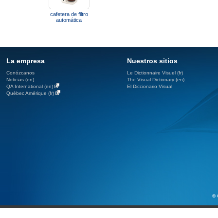
cafetera de filtro
automática
La empresa
Nuestros sitios
Conózcanos
Le Dictionnaire Visuel (fr)
Noticias (en)
The Visual Dictionary (en)
QA International (en)
El Diccionario Visual
Québec Amérique (fr)
© 