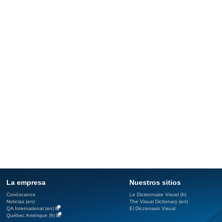
La empresa
Nuestros sitios
Conózcanos
Le Dictionnaire Visuel (fr)
Noticias (en)
The Visual Dictionary (en)
QA International (en)
El Diccionario Visual
Québec Amérique (fr)