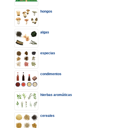
hongos
algas
especias
condimentos
hierbas aromáticas
cereales