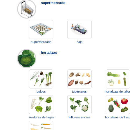
supermercado
supermercado
caja
hortalizas
bulbos
tubérculos
hortalizas de tallo
verduras de hojas
inflorescencias
hortalizas de frut