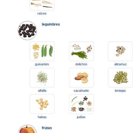
raíces
legumbres
guisantes
dolichos
altramuz
alfalfa
cacahuete
lentejas
habas
judías
frutas