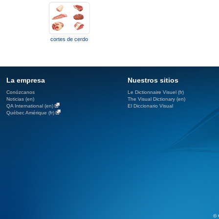
cortes de cerdo
La empresa
Nuestros sitios
Conózcanos
Le Dictionnaire Visuel (fr)
Noticias (en)
The Visual Dictionary (en)
QA International (en)
El Diccionario Visual
Québec Amérique (fr)
© 