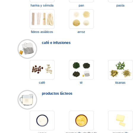
harina y sémola
pan
pasta
fideos asiáticos
arroz
café e infusiones
café
té
tisanas
productos lácteos