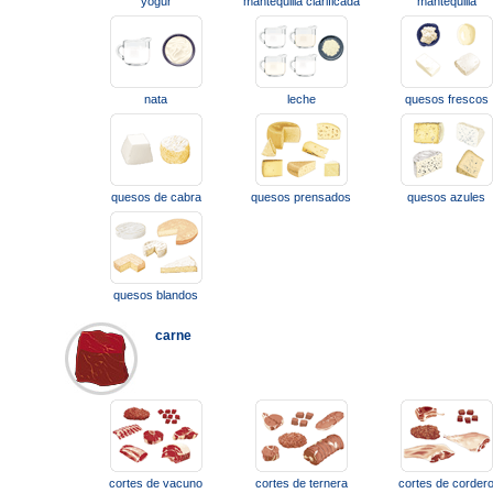
yogur
mantequilla clarificada
mantequilla
nata
leche
quesos frescos
quesos de cabra
quesos prensados
quesos azules
quesos blandos
carne
cortes de vacuno
cortes de ternera
cortes de corder