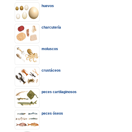
huevos
charcutería
moluscos
crustáceos
peces cartilaginosos
peces óseos