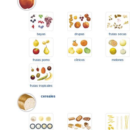
bayas
drupas
frutas secas
frutas pomo
cítricos
melones
frutas tropicales
cereales