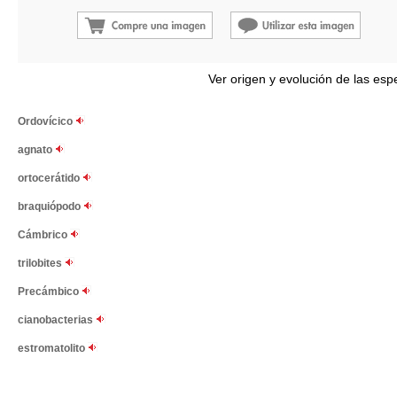
Ver origen y evolución de las esp
Ordovícico
agnato
ortocerátido
braquiópodo
Cámbrico
trilobites
Precámbico
cianobacterias
estromatolito