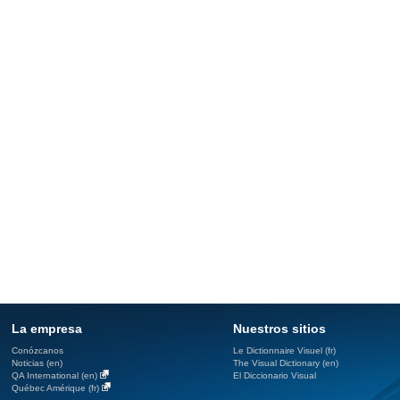
La empresa
Nuestros sitios
Conózcanos
Le Dictionnaire Visuel (fr)
Noticias (en)
The Visual Dictionary (en)
QA International (en)
El Diccionario Visual
Québec Amérique (fr)