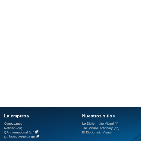
La empresa
Nuestros sitios
Conózcanos
Le Dictionnaire Visuel (fr)
Noticias (en)
The Visual Dictionary (en)
QA International (en)
El Diccionario Visual
Québec Amérique (fr)