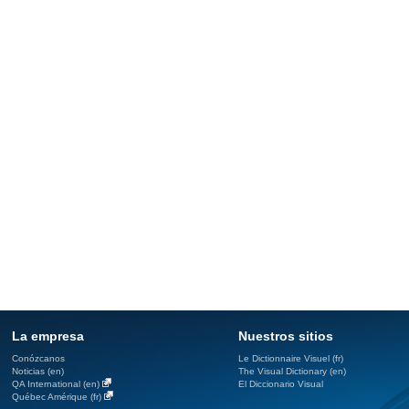
La empresa
Nuestros sitios
Conózcanos
Le Dictionnaire Visuel (fr)
Noticias (en)
The Visual Dictionary (en)
QA International (en)
El Diccionario Visual
Québec Amérique (fr)