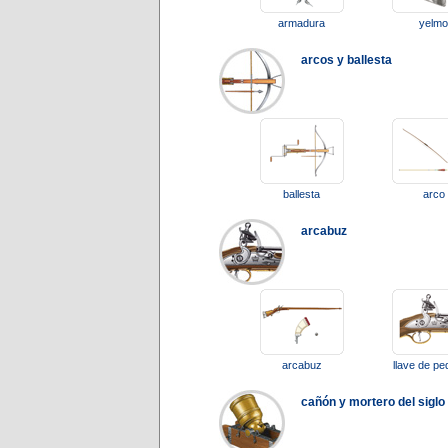
armadura
yelmo
arcos y ballesta
ballesta
arco
arcabuz
arcabuz
llave de pe
cañón y mortero del siglo 