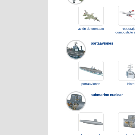
avión de combate
repostaj
combustible 
portaaviones
portaaviones
islote
submarino nuclear