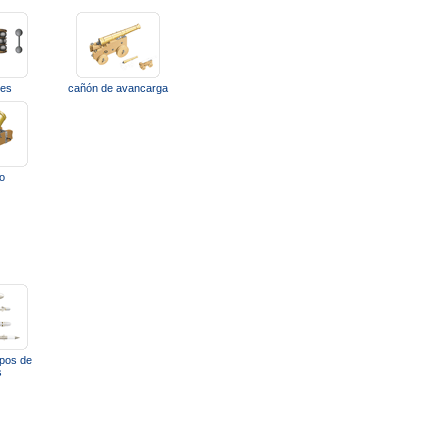
les
cañón de avancarga
o
ipos de
s