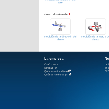
aire
viento dominante
medición de la dirección del
medición de la fuerza de
viento
viento
La empresa
Nu
Conózcanos
Le D
Noticias (en)
The
QA International (en)
El D
Québec Amérique (fr)