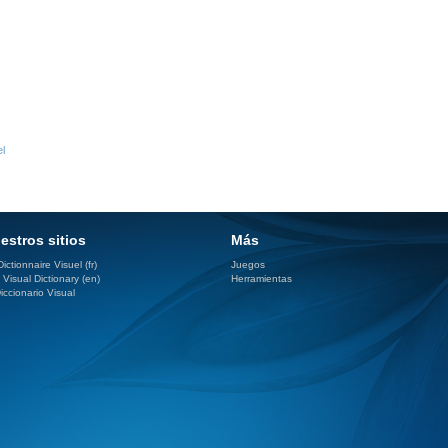
l
estros sitios
Más
ictionnaire Visuel (fr)
Juegos
 Visual Dictionary (en)
Herramientas
iccionario Visual