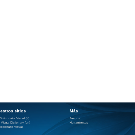
estros sitios
Más
ictionnaire Visuel (fr)
Juegos
 Visual Dictionary (en)
Herramientas
iccionario Visual