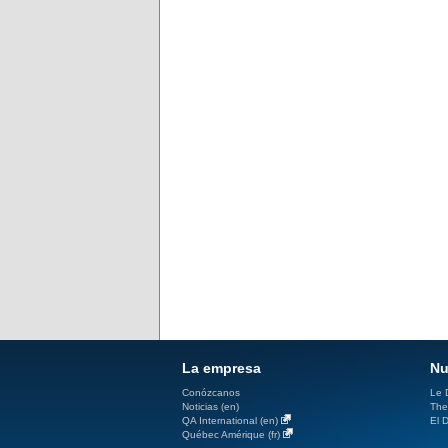
La empresa
Nu
Conózcanos
Le D
Noticias (en)
The
QA International (en)
El D
Québec Amérique (fr)