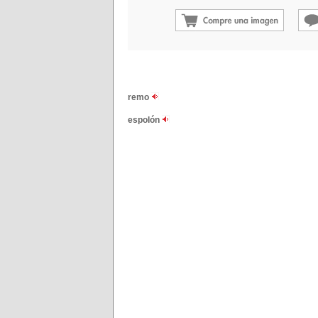
remo
espolón