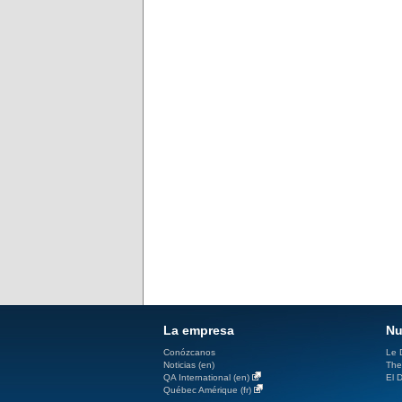
La empresa
Nu
Conózcanos
Le D
Noticias (en)
The
QA International (en)
El D
Québec Amérique (fr)