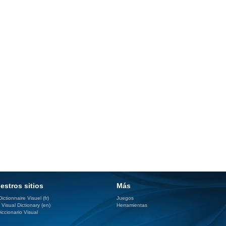
estros sitios
Más
ictionnaire Visuel (fr)
Juegos
 Visual Dictionary (en)
Herramientas
iccionario Visual