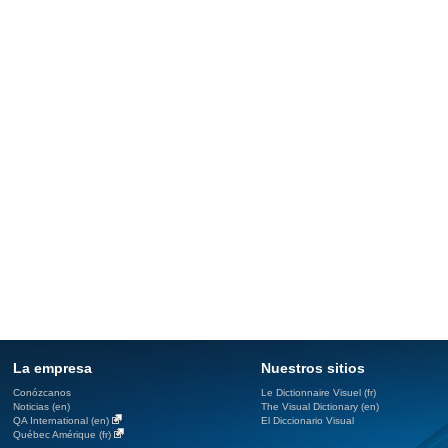
La empresa
Nuestros sitios
Conózcanos
Le Dictionnaire Visuel (fr)
Noticias (en)
The Visual Dictionary (en)
QA International (en)
El Diccionario Visual
Québec Amérique (fr)