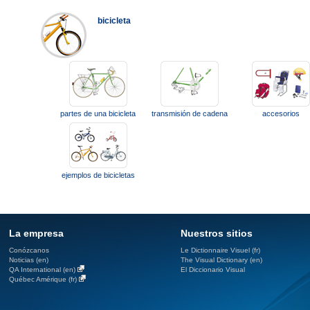
bicicleta
partes de una bicicleta
transmisión de cadena
accesorios
ejemplos de bicicletas
La empresa
Nuestros sitios
Conózcanos
Le Dictionnaire Visuel (fr)
Noticias (en)
The Visual Dictionary (en)
QA International (en)
El Diccionario Visual
Québec Amérique (fr)