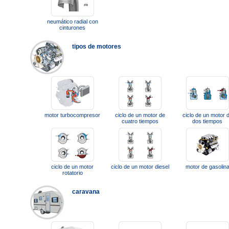
neumático radial con
cinturones
tipos de motores
motor turbocompresor
ciclo de un motor de
ciclo de un motor 
cuatro tiempos
dos tiempos
ciclo de un motor
ciclo de un motor diesel
motor de gasolin
rotatorio
caravana