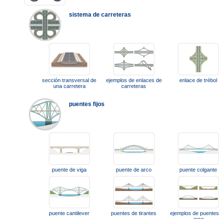
sistema de carreteras
sección transversal de
ejemplos de enlaces de
enlace de trébol
una carretera
carreteras
puentes fijos
puente de viga
puente de arco
puente colgante
puente cantilever
puentes de tirantes
ejemplos de puentes