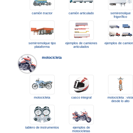
camión tractor
camión articulado
semiremolque
frigorífico
semirremolque tipo
ejemplos de camiones
ejemplos de camio
plataforma
articulados
motocicleta
motocicleta
casco integral
motocicleta : vist
desde lo alto
tablero de instrumentos
ejemplos de
motocicletas