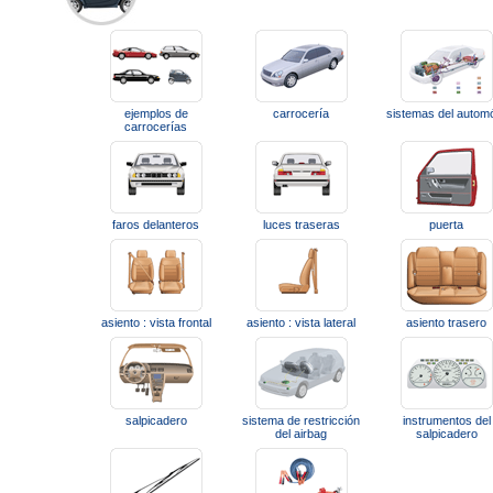
ejemplos de
carrocería
sistemas del automó
carrocerías
faros delanteros
luces traseras
puerta
asiento : vista frontal
asiento : vista lateral
asiento trasero
salpicadero
sistema de restricción
instrumentos del
del airbag
salpicadero