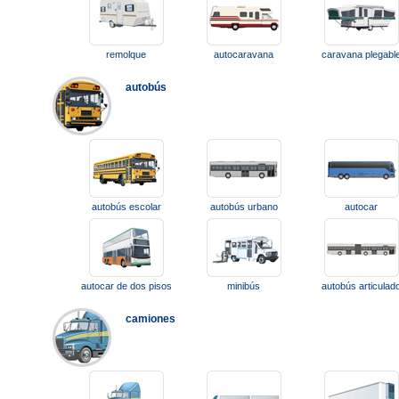
remolque
autocaravana
caravana plegabl
autobús
autobús escolar
autobús urbano
autocar
autocar de dos pisos
minibús
autobús articulad
camiones