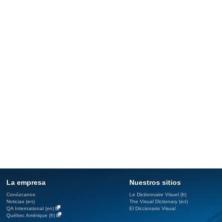
La empresa
Nuestros sitios
Conózcanos
Le Dictionnaire Visuel (fr)
Noticias (en)
The Visual Dictionary (en)
QA International (en)
El Diccionario Visual
Québec Amérique (fr)