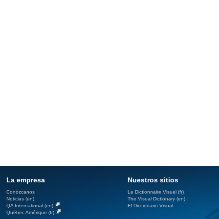
La empresa
Nuestros sitios
Conózcanos
Le Dictionnaire Visuel (fr)
Noticias (en)
The Visual Dictionary (en)
QA International (en)
El Diccionario Visual
Québec Amérique (fr)