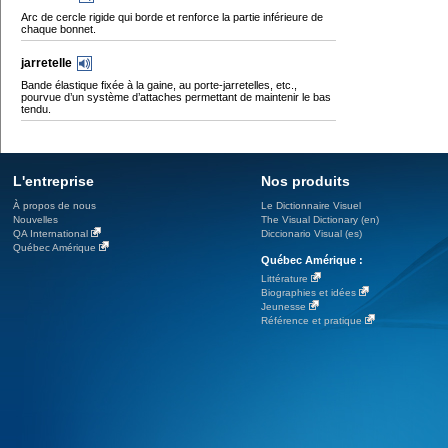
Arc de cercle rigide qui borde et renforce la partie inférieure de
chaque bonnet.
jarretelle
Bande élastique fixée à la gaine, au porte-jarretelles, etc.,
pourvue d’un système d’attaches permettant de maintenir le bas
tendu.
L'entreprise
Nos produits
À propos de nous
Le Dictionnaire Visuel
Nouvelles
The Visual Dictionary (en)
QA International
Diccionario Visual (es)
Québec Amérique
Québec Amérique :
Littérature
Biographies et idées
Jeunesse
Référence et pratique