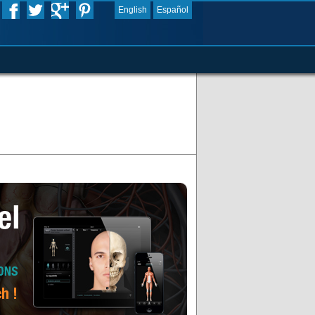
English
Español