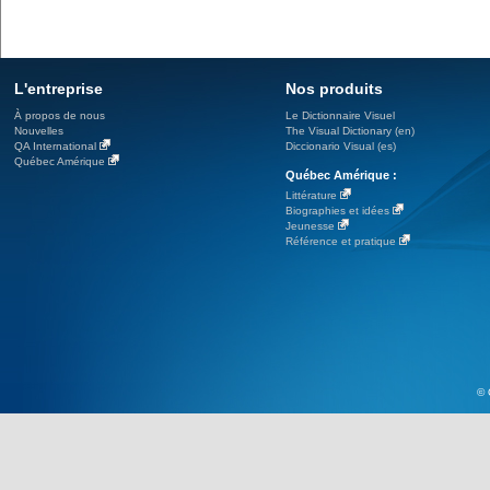
L'entreprise
Nos produits
À propos de nous
Le Dictionnaire Visuel
Nouvelles
The Visual Dictionary (en)
QA International
Diccionario Visual (es)
Québec Amérique
Québec Amérique :
Littérature
Biographies et idées
Jeunesse
Référence et pratique
© 