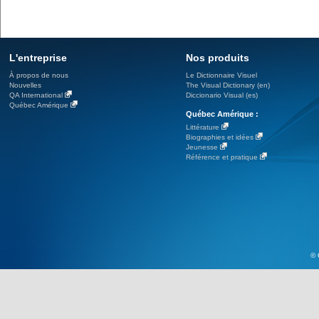
L'entreprise
Nos produits
À propos de nous
Le Dictionnaire Visuel
Nouvelles
The Visual Dictionary (en)
QA International
Diccionario Visual (es)
Québec Amérique
Québec Amérique :
Littérature
Biographies et idées
Jeunesse
Référence et pratique
© 