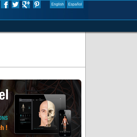
English
Español