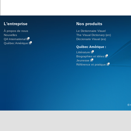
L'entreprise
Nos produits
À propos de nous
Le Dictionnaire Visuel
Nouvelles
The Visual Dictionary (en)
QA International
Diccionario Visual (es)
Québec Amérique
Québec Amérique :
Littérature
Biographies et idées
Jeunesse
Référence et pratique
© 