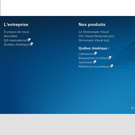
L'entreprise
Nos produits
À propos de nous
Le Dictionnaire Visuel
Nouvelles
The Visual Dictionary (en)
QA International
Diccionario Visual (es)
Québec Amérique
Québec Amérique :
Littérature
Biographies et idées
Jeunesse
Référence et pratique
© 