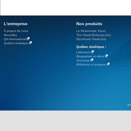
L'entreprise
Nos produits
À propos de nous
Le Dictionnaire Visuel
Nouvelles
The Visual Dictionary (en)
QA International
Diccionario Visual (es)
Québec Amérique
Québec Amérique :
Littérature
Biographies et idées
Jeunesse
Référence et pratique
© 