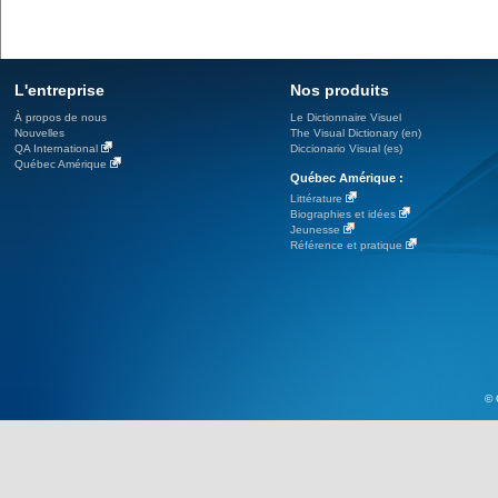
L'entreprise
Nos produits
À propos de nous
Le Dictionnaire Visuel
Nouvelles
The Visual Dictionary (en)
QA International
Diccionario Visual (es)
Québec Amérique
Québec Amérique :
Littérature
Biographies et idées
Jeunesse
Référence et pratique
© 