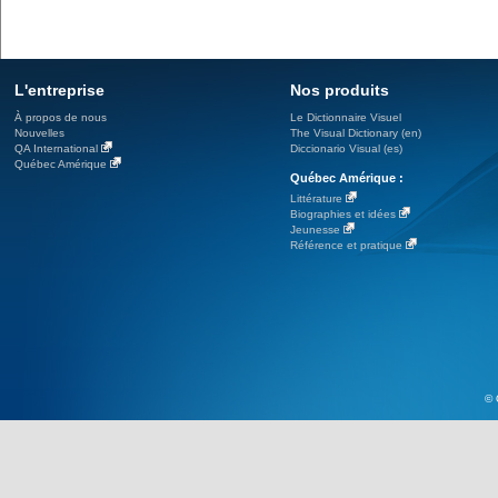
L'entreprise
Nos produits
À propos de nous
Le Dictionnaire Visuel
Nouvelles
The Visual Dictionary (en)
QA International
Diccionario Visual (es)
Québec Amérique
Québec Amérique :
Littérature
Biographies et idées
Jeunesse
Référence et pratique
© 