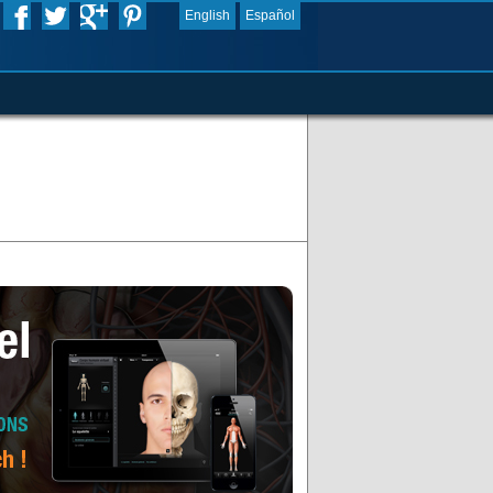
English
Español