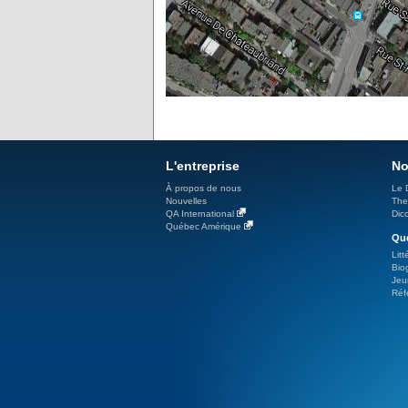
L'entreprise
No
À propos de nous
Le 
Nouvelles
The
QA International
Dicc
Québec Amérique
Qué
Litt
Bio
Jeu
Réf