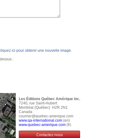
, cliquez ici pour obtenir une nouvelle image.
-dessus :
Les Éditions Québec Amérique inc.
7240, rue Saint-Hubert
Montréal (Québec) H2R 2N1
Canada
courrier@quebec-amerique.com
www.qa-international.com
(en)
www.quebec-amerique.com
(fr)
Contactez-nous