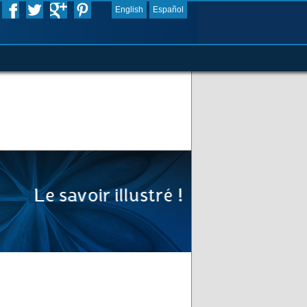
English
Español