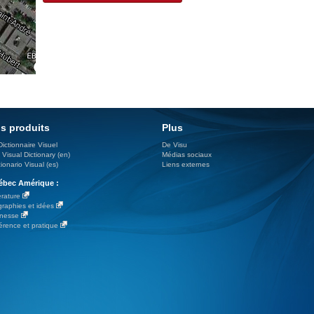
s produits
Plus
Dictionnaire Visuel
De Visu
 Visual Dictionary (en)
Médias sociaux
ionario Visual (es)
Liens externes
bec Amérique :
érature
graphies et idées
nesse
érence et pratique