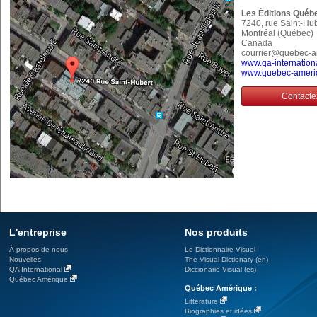
Les Éditions Québ
7240, rue Saint-Hu
Montréal (Québec
Canada
courrier@quebec-
www.qa-internation
www.quebec-ameri
Contacte
L'entreprise
Nos produits
À propos de nous
Le Dictionnaire Visuel
Nouvelles
The Visual Dictionary (en)
QA International
Diccionario Visual (es)
Québec Amérique
Québec Amérique :
Littérature
Biographies et idées