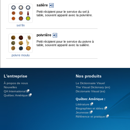
salière
Petit récipient pour le service du sel à
table, souvent apparié avec la poivrière.
sel fin
poivrière
Petit récipient pour le service du poivre à
table, souvent apparié avec la salière.
poivre moulu
L'entreprise
Nos produits
À propos de nous
Le Dictionnaire Visuel
Nouvelles
The Visual Dictionary (en)
QA International
Diccionario Visual (es)
Québec Amérique
Québec Amérique :
Littérature
Biographies et idées
Jeunesse
Référence et pratique