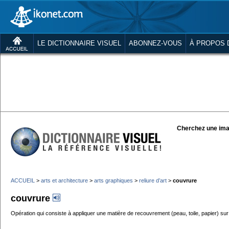
LE DICTIONNAIRE VISUEL
ABONNEZ-VOUS
À PROPOS 
Cherchez une ima
ACCUEIL
>
arts et architecture
>
arts graphiques
>
reliure d’art
>
couvrure
couvrure
Opération qui consiste à appliquer une matière de recouvrement (peau, toile, papier) sur 