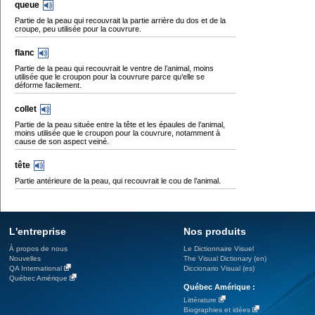
queue
Partie de la peau qui recouvrait la partie arrière du dos et de la
croupe, peu utilisée pour la couvrure.
flanc
Partie de la peau qui recouvrait le ventre de l’animal, moins
utilisée que le croupon pour la couvrure parce qu’elle se
déforme facilement.
collet
Partie de la peau située entre la tête et les épaules de l’animal,
moins utilisée que le croupon pour la couvrure, notamment à
cause de son aspect veiné.
tête
Partie antérieure de la peau, qui recouvrait le cou de l’animal.
L'entreprise
Nos produits
À propos de nous
Le Dictionnaire Visuel
Nouvelles
The Visual Dictionary (en)
QA International
Diccionario Visual (es)
Québec Amérique
Québec Amérique :
Littérature
Biographies et idées