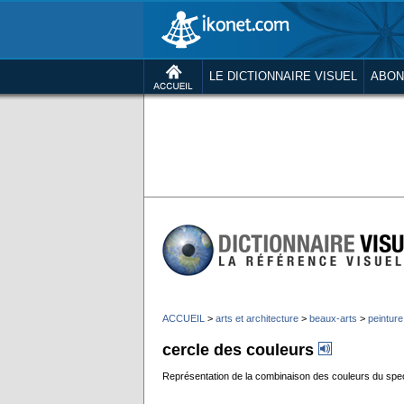
LE DICTIONNAIRE VISUEL
ABON
ACCUEIL
>
arts et architecture
>
beaux-arts
>
peinture
cercle des couleurs
Représentation de la combinaison des couleurs du spec