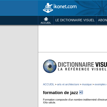
LE DICTIONNAIRE VISUEL
ABON
ACCUEIL
>
arts et architecture
>
musique
>
exemples 
formation de jazz
Formation composée d’un nombre indéterminé d’instrume
XXe siècle.