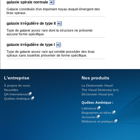
galaxie spirale normale
Galaxie constituée d’un important noyau duquel émergent des
bras spiraux.
galaxie irrégulière de type II
Type de galaxie assez rare dont la structure ne présente
aucune forme spécifique.
galaxie irrégulière de type I
Type de galaxie assez rare qui semble posséder des bras
spiraux sans toutefois présenter de forme spécifique.
L'entreprise
Nos produits
À propos de nous
Le Dictionnaire Visuel
Nouvelles
The Visual Dictionary (en)
QA International
Diccionario Visual (es)
Québec Amérique
Québec Amérique :
Littérature
Biographies et idées
Jeunesse
Référence et pratique