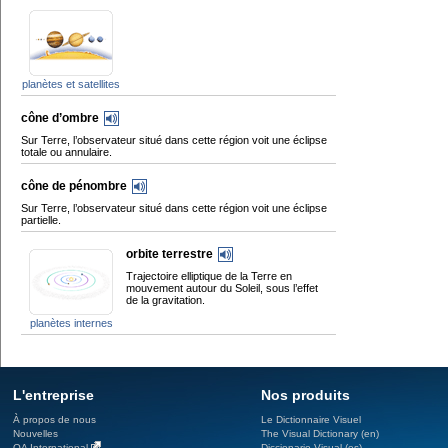
planètes et satellites
cône d’ombre
Sur Terre, l’observateur situé dans cette région voit une éclipse
totale ou annulaire.
cône de pénombre
Sur Terre, l’observateur situé dans cette région voit une éclipse
partielle.
orbite terrestre
Trajectoire elliptique de la Terre en
mouvement autour du Soleil, sous l’effet
de la gravitation.
planètes internes
L'entreprise
Nos produits
À propos de nous
Le Dictionnaire Visuel
Nouvelles
The Visual Dictionary (en)
QA International
Diccionario Visual (es)