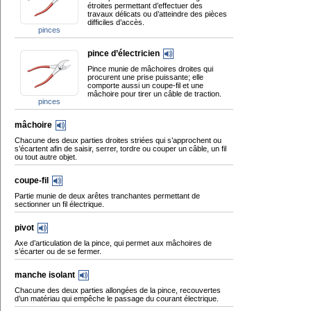
étroites permettant d’effectuer des
travaux délicats ou d’atteindre des pièces
difficiles d’accès.
pinces
pince d’électricien
Pince munie de mâchoires droites qui
procurent une prise puissante; elle
comporte aussi un coupe-fil et une
mâchoire pour tirer un câble de traction.
pinces
mâchoire
Chacune des deux parties droites striées qui s’approchent ou
s’écartent afin de saisir, serrer, tordre ou couper un câble, un fil
ou tout autre objet.
coupe-fil
Partie munie de deux arêtes tranchantes permettant de
sectionner un fil électrique.
pivot
Axe d’articulation de la pince, qui permet aux mâchoires de
s’écarter ou de se fermer.
manche isolant
Chacune des deux parties allongées de la pince, recouvertes
d’un matériau qui empêche le passage du courant électrique.