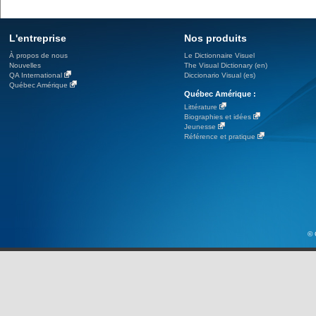
L'entreprise
Nos produits
À propos de nous
Le Dictionnaire Visuel
Nouvelles
The Visual Dictionary (en)
QA International
Diccionario Visual (es)
Québec Amérique
Québec Amérique :
Littérature
Biographies et idées
Jeunesse
Référence et pratique
© 