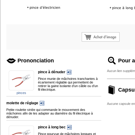
Prononciation
Pour a
Aucun lien supplém
pince à dénuder
Pince munie de mâchoires tranchantes à
écartement réglable qui permettent de
retirer la gaine isolante d’un câble ou d’un
Capsu
fil électrique.
pinces
molette de réglage
Aucune capsule enc
Petite roulette striée qui commande le mouvement des
mâchoires afin de les adapter au diamètre du fil électrique à
dénuder.
pince à long bec
Pince pourvue de mâchoires longues et