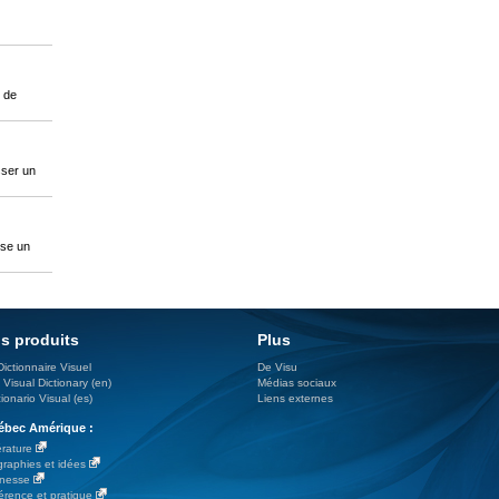
n de
sser un
sse un
s produits
Plus
Dictionnaire Visuel
De Visu
 Visual Dictionary (en)
Médias sociaux
ionario Visual (es)
Liens externes
bec Amérique :
érature
graphies et idées
nesse
érence et pratique