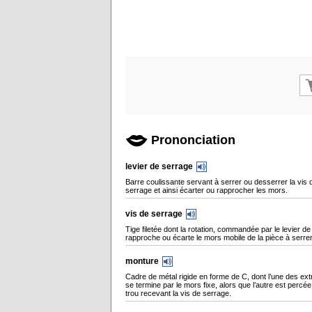
Prononciation
levier de serrage
Barre coulissante servant à serrer ou desserrer la vis 
serrage et ainsi écarter ou rapprocher les mors.
vis de serrage
Tige filetée dont la rotation, commandée par le levier de
rapproche ou écarte le mors mobile de la pièce à serrer
monture
Cadre de métal rigide en forme de C, dont l’une des ext
se termine par le mors fixe, alors que l’autre est percée
trou recevant la vis de serrage.