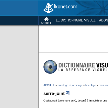
LE DICTIONNAIRE VISUEL
ABON
ACCUEIL
>
bricolage et jardinage
>
bricolage
>
menuiser
serre-joint
Outil portatif à monture en C, destiné à immobiliser une 