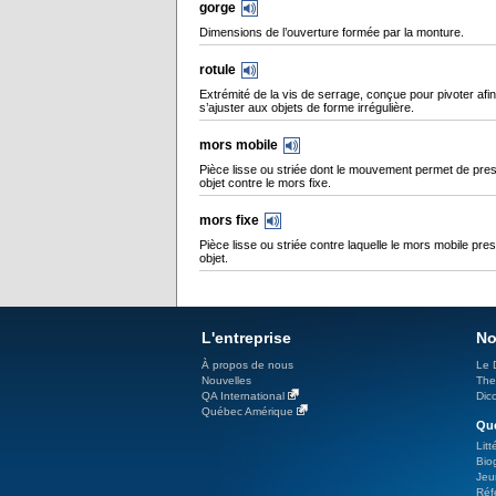
gorge
Dimensions de l’ouverture formée par la monture.
rotule
Extrémité de la vis de serrage, conçue pour pivoter afi
s’ajuster aux objets de forme irrégulière.
mors mobile
Pièce lisse ou striée dont le mouvement permet de pre
objet contre le mors fixe.
mors fixe
Pièce lisse ou striée contre laquelle le mors mobile pre
objet.
L'entreprise
No
À propos de nous
Le 
Nouvelles
The
QA International
Dicc
Québec Amérique
Qué
Litt
Bio
Jeu
Réf