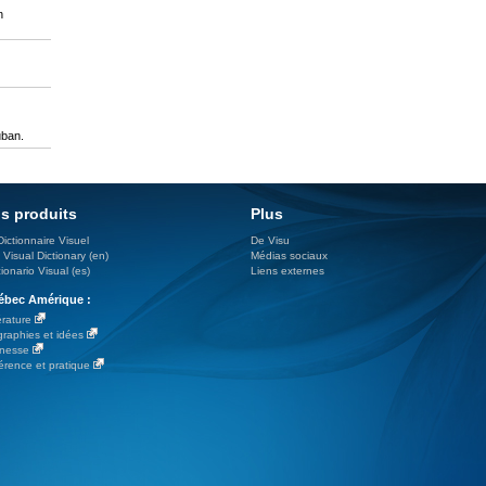
n
uban.
s produits
Plus
Dictionnaire Visuel
De Visu
 Visual Dictionary (en)
Médias sociaux
ionario Visual (es)
Liens externes
bec Amérique :
érature
graphies et idées
nesse
érence et pratique