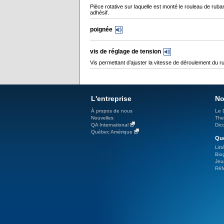
Pièce rotative sur laquelle est monté le rouleau de ruba
adhésif.
poignée
vis de réglage de tension
Vis permettant d’ajuster la vitesse de déroulement du r
L'entreprise
No
À propos de nous
Le 
Nouvelles
The
QA International
Dicc
Québec Amérique
Qué
Litt
Bio
Jeu
Réf