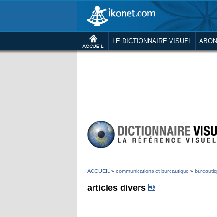
LE DICTIONNAIRE VISUEL
ABON
ACCUEIL
>
communications et bureautique
>
bureauti
articles divers