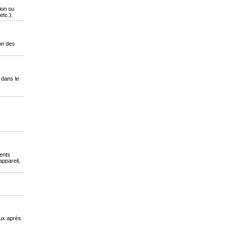
ion ou
etc.).
ion des
 dans le
ments
ppareil,
aux après