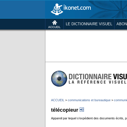
LE DICTIONNAIRE VISUEL
ABON
ACCUEIL
>
communications et bureautique
>
communic
télécopieur
Appareil par lequel s’expédient des documents écrits, p