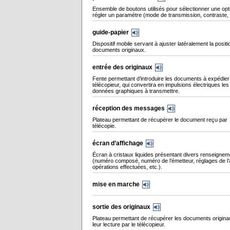
Ensemble de boutons utilisés pour sélectionner une opt
régler un paramètre (mode de transmission, contraste, 
guide-papier
Dispositif mobile servant à ajuster latéralement la posit
documents originaux.
entrée des originaux
Fente permettant d’introduire les documents à expédier
télécopieur, qui convertira en impulsions électriques les
données graphiques à transmettre.
réception des messages
Plateau permettant de récupérer le document reçu par
télécopie.
écran d’affichage
Écran à cristaux liquides présentant divers renseigne
(numéro composé, numéro de l’émetteur, réglages de l’a
opérations effectuées, etc.).
mise en marche
sortie des originaux
Plateau permettant de récupérer les documents origin
leur lecture par le télécopieur.