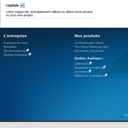
capitale
Lettre majuscule, principalement utilisée au début d’une phrase
ou d’un nom propre.
L'entreprise
Nos produits
À propos de nous
Le Dictionnaire Visuel
Nouvelles
The Visual Dictionary (en)
QA International
Diccionario Visual (es)
Québec Amérique
Québec Amérique :
Littérature
Biographies et idées
Jeunesse
Référence et pratique
© 