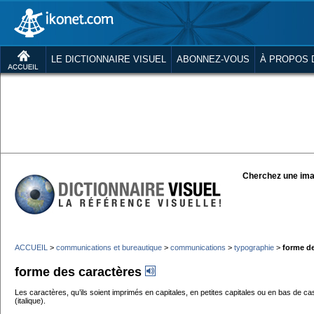
LE DICTIONNAIRE VISUEL
ABONNEZ-VOUS
À PROPOS 
Cherchez une ima
ACCUEIL
>
communications et bureautique
>
communications
>
typographie
>
forme de
forme des caractères
Les caractères, qu’ils soient imprimés en capitales, en petites capitales ou en bas de ca
(italique).