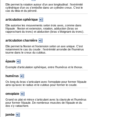
Elle permet la rotation autour d’un axe longitudinal : l’extrémité
cylindrique d’un os s’emboîte dans un cylindre creux. C’est le
cas du tibia et du péroné.
articulation sphérique
Elle autorise les mouvements selon trois axes, comme dans
l’épaule : flexion et extension, rotation, adduction (bras se
rapprochant du tronc) et abduction (bras s’éloignant du tronc).
articulation charnière
Elle permet la flexion et l’extension selon un axe unique. C’est
notamment le cas du coude : l’extrémité arrondie de l’humérus
tourne dans le creux du cubitus.
épaule
Exemple d’articulation sphérique, entre l’humérus et le thorax.
humérus
Os long du bras s’articulant avec l’omoplate pour former l’épaule
ainsi qu’avec le radius et le cubitus pour former le coude.
omoplate
Grand os plat et mince s’articulant avec la clavicule et l’humérus
pour former l’épaule. De nombreux muscles de l’épaule et du
dos s’y rattachent.
jambe