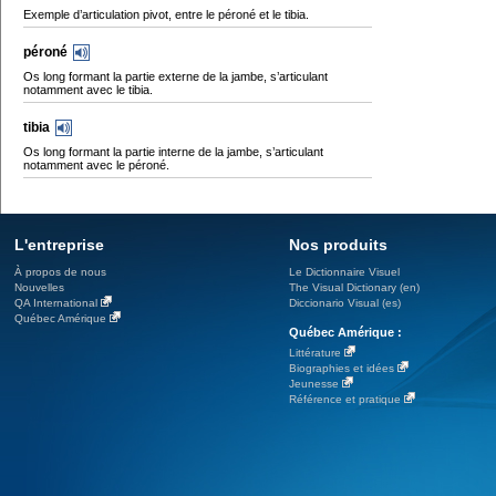
Exemple d’articulation pivot, entre le péroné et le tibia.
péroné
Os long formant la partie externe de la jambe, s’articulant
notamment avec le tibia.
tibia
Os long formant la partie interne de la jambe, s’articulant
notamment avec le péroné.
L'entreprise
Nos produits
À propos de nous
Le Dictionnaire Visuel
Nouvelles
The Visual Dictionary (en)
QA International
Diccionario Visual (es)
Québec Amérique
Québec Amérique :
Littérature
Biographies et idées
Jeunesse
Référence et pratique