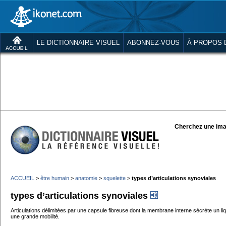
LE DICTIONNAIRE VISUEL
ABONNEZ-VOUS
À PROPOS 
Cherchez une ima
ACCUEIL
>
être humain
>
anatomie
>
squelette
>
types d’articulations synoviales
types d’articulations synoviales
Articulations délimitées par une capsule fibreuse dont la membrane interne sécrète un liq
une grande mobilité.